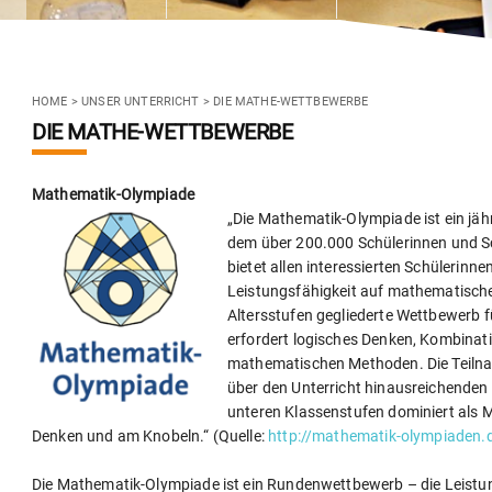
HOME
>
UNSER UNTERRICHT
>
DIE MATHE-WETTBEWERBE
DIE MATHE-WETTBEWERBE
Mathematik-Olympiade
„Die Mathematik-Olympiade ist ein jä
dem über 200.000 Schülerinnen und S
bietet allen interessierten Schülerinn
Leistungsfähigkeit auf mathematische
Altersstufen gegliederte Wettbewerb f
erfordert logisches Denken, Kombinat
mathematischen Methoden. Die Teilna
über den Unterricht hinausreichenden
unteren Klassenstufen dominiert als M
Denken und am Knobeln.“ (Quelle:
http://mathematik-olympiaden.
Die Mathematik-Olympiade ist ein Rundenwettbewerb – die Leistung